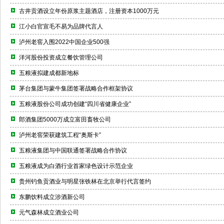
古井贡酒设立年份原浆主题酒店，注册资本1000万元
江小白官宣毛不易为品牌代言人
泸州老窖入围2022中国企业500强
洋河股份投资成立餐饮管理公司
五粮液拟建成都新地标
茅台集团与蒙牛集团签署战略合作框架协议
五粮液股份公司成功创建“四川省健康企业”
郎酒集团5000万成立富田畜牧公司
泸州老窖荣获建筑工程“奥斯卡”
五粮液集团与中国联通签署战略合作协议
五粮液成为白酒行业首家绿色设计示范企业
贵州钓鱼贡酒业与明星张铁林在北京举行代言签约
东鹏饮料成立涉酒新公司
元气森林成立酒业公司