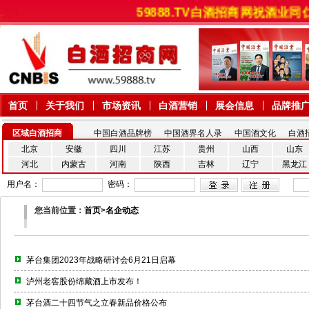
59888.TV白酒招商网祝酒
首页
关于我们
市场资讯
白酒营销
展会信息
品牌推
区域白酒招商
中国白酒品牌榜
中国酒界名人录
中国酒文化
白酒
北京
安徽
四川
江苏
贵州
山西
山东
河北
内蒙古
河南
陕西
吉林
辽宁
黑龙江
用户名：
密码：
您当前位置：
首页
>
名企动态
茅台集团2023年战略研讨会6月21日启幕
泸州老窖股份绵藏酒上市发布！
茅台酒二十四节气之立春新品价格公布