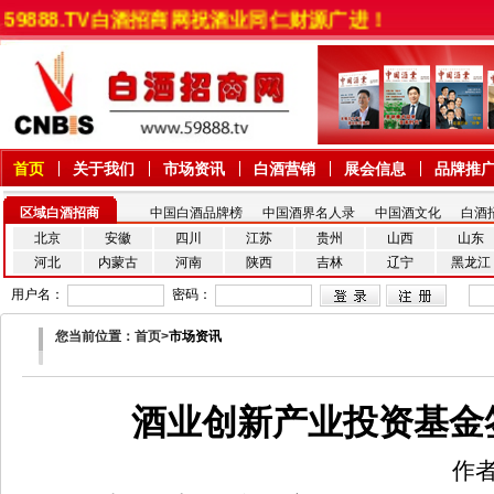
59888.TV白酒招商网祝酒业同仁财源广进！
首页
关于我们
市场资讯
白酒营销
展会信息
品牌推
区域白酒招商
中国白酒品牌榜
中国酒界名人录
中国酒文化
白酒
北京
安徽
四川
江苏
贵州
山西
山东
河北
内蒙古
河南
陕西
吉林
辽宁
黑龙江
用户名：
密码：
您当前位置：首页>
市场资讯
酒业创新产业投资基金
作者：佚名 日期：2