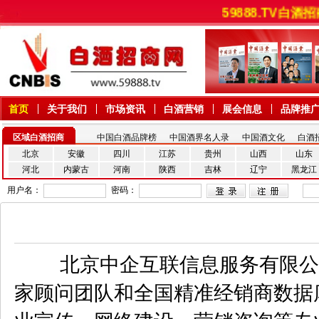
59888.T
首页
关于我们
市场资讯
白酒营销
展会信息
品牌推
区域白酒招商
中国白酒品牌榜
中国酒界名人录
中国酒文化
白酒
北京
安徽
四川
江苏
贵州
山西
山东
河北
内蒙古
河南
陕西
吉林
辽宁
黑龙江
用户名：
密码：
北京中企互联信息服务有限公司
家顾问团队和全国精准经销商数据