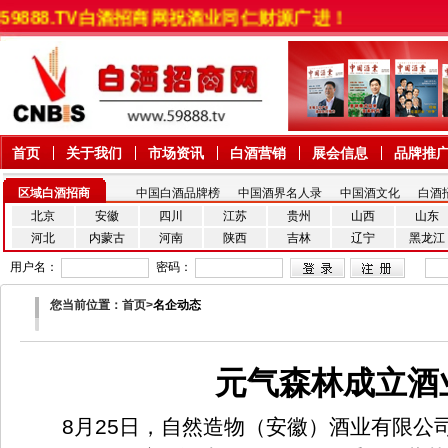
59888.TV白酒招商网祝酒业同仁财源广进！
首页
关于我们
市场资讯
白酒营销
展会信息
品牌推
区域白酒招商
中国白酒品牌榜
中国酒界名人录
中国酒文化
白酒
北京
安徽
四川
江苏
贵州
山西
山东
河北
内蒙古
河南
陕西
吉林
辽宁
黑龙江
用户名：
密码：
您当前位置：首页>
名企动态
元气森林成立酒
8月25日，自然造物（安徽）酒业有限公