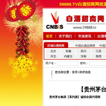
59888.TV白酒招
首页
关于我们
市场资讯
白酒
区域白酒招商
中国白酒品牌榜
中国
北京
安徽
四川
江苏
河北
内蒙古
河南
陕西
用户名：
密码：
您当前位置：首页>供求信息
【贵州茅台集
贵州茅台集团【系列酒】诚招全国代理商