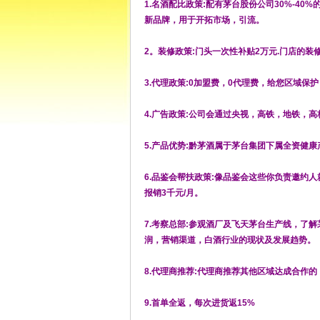
1.名酒配比政策:配有茅台股份公司30%-40
新品牌，用于开拓市场，引流。
2。装修政策:门头一次性补贴2万元.门店的装
3.代理政策:0加盟费，0代理费，给您区域保
4.广告政策:公司会通过央视，高铁，地铁，
5.产品优势:黔茅酒属于茅台集团下属全资健
6.品鉴会帮扶政策:像品鉴会这些你负责邀约人
报销3千元/月。
7.考察总部:参观酒厂及飞天茅台生产线，了
润，营销渠道，白酒行业的现状及发展趋势。
8.代理商推荐:代理商推荐其他区域达成合作的
9.首单全返，每次进货返15%