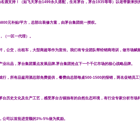
%的名酒支持！（如飞天茅台1499永久搭配，生肖茅台，茅台1935等等）以老带新来扶
修800元补贴/平方，总部出装修方案，由茅台集团统一授权。
护，（一区一代理）。
高杆，公交，出租车，大型商超等作为宣传。我们有专业团队帮经销商培训，做市场赋
康产业出品，茅台集团重点发展品牌.茅台集团抢点下一个千亿市场的核心战略品牌。
就行，所有品鉴用酒总部免费提供，餐费由总部每桌500-1500的报销，两名促销员工
解茅台历史文化及生产工艺，感受茅台古镇独有的自然生态环境，有行业专家分析市场
，公司以首批进货额的3%-5%做为奖励。