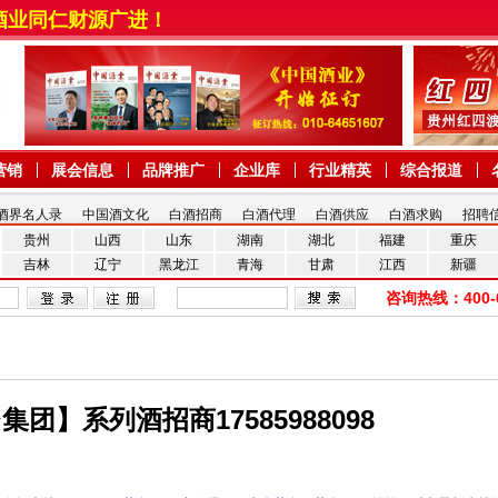
商网祝酒业同仁财源广进！
营销
展会信息
品牌推广
企业库
行业精英
综合报道
酒界名人录
中国酒文化
白酒招商
白酒代理
白酒供应
白酒求购
招聘
贵州
山西
山东
湖南
湖北
福建
重庆
吉林
辽宁
黑龙江
青海
甘肃
江西
新疆
咨询热线：400-6
团】系列酒招商17585988098