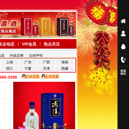
名企动态
VIP会员
热点关注
信息
约稿启事
法律声明
上海
广东
广西
海南
浙江
宁夏
天津
西藏
80-3598