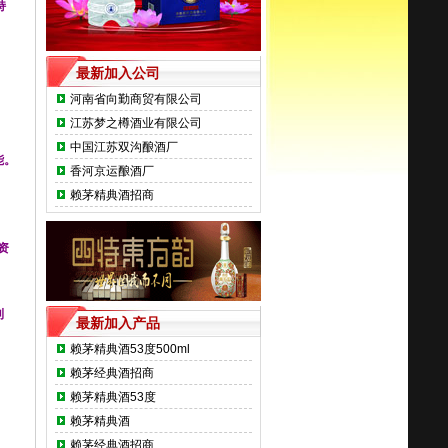
持
最新加入公司
河南省向勤商贸有限公司
江苏梦之樽酒业有限公司
中国江苏双沟酿酒厂
能。
香河京运酿酒厂
赖茅精典酒招商
资
利
最新加入产品
赖茅精典酒53度500ml
赖茅经典酒招商
赖茅精典酒53度
赖茅精典酒
赖茅经典酒招商