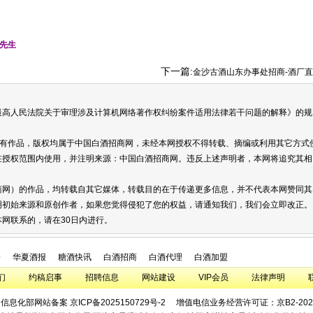
先生
下一篇:
金沙古酒山东办事处招商-酒厂直招非代理商
人民法院关于审理涉及计算机网络著作权纠纷案件适用法律若干问题的解释》的规
有作品，版权均属于中国白酒招商网，未经本网授权不得转载、摘编或利用其它方式
在授权范围内使用，并注明来源：中国白酒招商网。违反上述声明者，本网将追究其相
网）的作品，均转载自其它媒体，转载目的在于传递更多信息，并不代表本网赞同其
明初始来源和原创作者，如果您觉得侵犯了您的权益，请通知我们，我们会立即改正。
联系的，请在30日内进行。
会
华夏酒报
糖酒快讯
白酒招商
白酒代理
白酒加盟
们
约稿启事
招聘信息
网站建设
VIP会员
法律声明
和信息化部网站备案
京ICP备2025150729号-2
增值电信业务经营许可证：京B2-2025